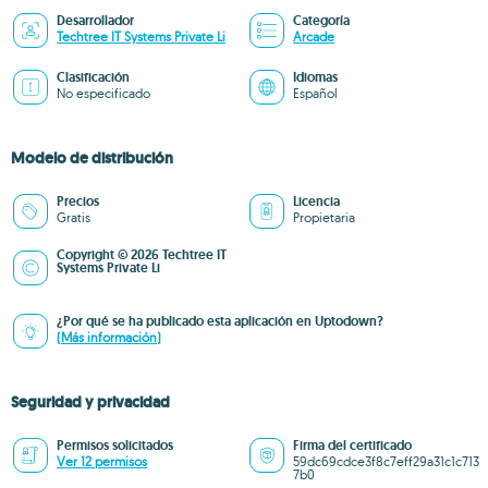
Desarrollador
Categoría
Techtree IT Systems Private Li
Arcade
Clasificación
Idiomas
No especificado
Español
Modelo de distribución
Precios
Licencia
Gratis
Propietaria
Copyright © 2026 Techtree IT
Systems Private Li
¿Por qué se ha publicado esta aplicación en Uptodown?
(Más información)
Seguridad y privacidad
Permisos solicitados
Firma del certificado
Ver 12 permisos
59dc69cdce3f8c7eff29a31c1c713
7b0