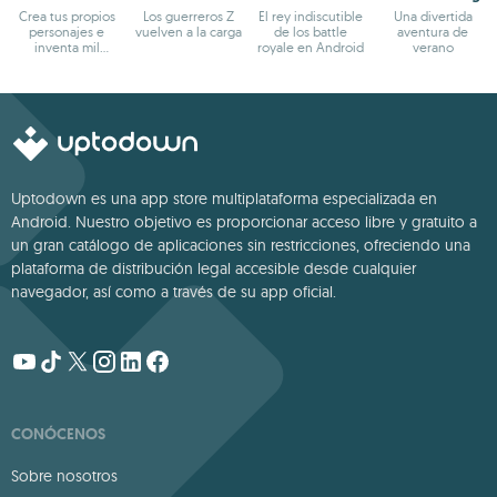
Crea tus propios
Los guerreros Z
El rey indiscutible
Una divertida
personajes e
vuelven a la carga
de los battle
aventura de
inventa mil
royale en Android
verano
aventuras
Uptodown es una app store multiplataforma especializada en
Android. Nuestro objetivo es proporcionar acceso libre y gratuito a
un gran catálogo de aplicaciones sin restricciones, ofreciendo una
plataforma de distribución legal accesible desde cualquier
navegador, así como a través de su app oficial.
CONÓCENOS
Sobre nosotros