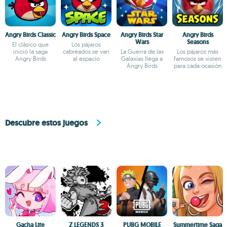
Angry Birds Classic
Angry Birds Space
Angry Birds Star
Angry Birds
Wars
Seasons
El clásico que
Los pájaros
inició la saga
cabreados se van
La Guerra de las
Los pájaros más
Angry Birds
al espacio
Galaxias llega a
famosos se visten
Angry Birds
para cada ocasión
Descubre estos juegos
Gacha Life
Z LEGENDS 3
PUBG MOBILE
Summertime Saga