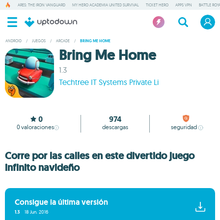
ARES: THE IRON VANGUARD
MY HERO ACADEMIA UNITED SURVIVAL
TICKET HERO
APPS VPN
BATTLE ROY
ANDROID
/
JUEGOS
/
ARCADE
/
BRING ME HOME
Bring Me Home
1.3
Techtree IT Systems Private Li
0
974
0
valoraciones
descargas
seguridad
Corre por las calles en este divertido juego
infinito navideño
Consigue la última versión
1.3
18 Jun. 2016