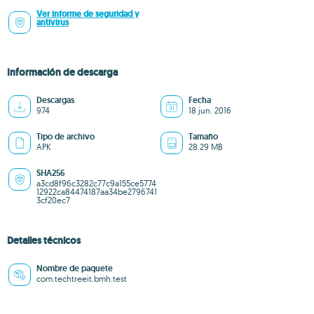
Ver informe de seguridad y
antivirus
Información de descarga
Descargas
Fecha
974
18 jun. 2016
Tipo de archivo
Tamaño
APK
28.29 MB
SHA256
a3cd8f96c3282c77c9a155ce5774
12922ca84474187aa34be2796741
3cf20ec7
Detalles técnicos
Nombre de paquete
com.techtreeit.bmh.test